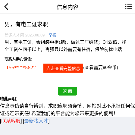
信息内容
男，有电工证求职
翁源人才网 2026.08.09
举报
男，有电工证，会组装电柜(箱)，做过工厂维修；C1驾照，找
个工资在四千以上，枣强县以外需要有住宿，保险勿扰电话
联系人手机/微信：
(查看需要80金币)
156****5622
点击查看完整信息
特此声明：
信息真伪请自行辨别，求职应聘须谨慎，网站对此不承担任何保
证或连带责任! 希望我们的平台能为您带来更多的便利！
[
联系客服
]
[
最新找人才
]