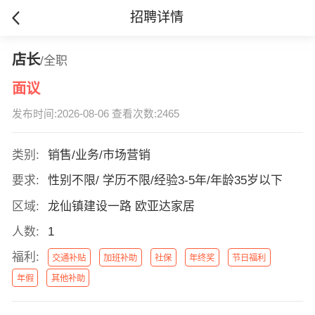
招聘详情
店长
/全职
面议
发布时间:2026-08-06 查看次数:2465
类别:
销售/业务/市场营销
要求:
性别不限/ 学历不限/经验3-5年/年龄35岁以下
区域:
龙仙镇建设一路 欧亚达家居
人数:
1
福利:
交通补贴
加班补助
社保
年终奖
节日福利
年假
其他补助